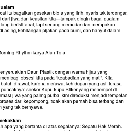
Pualam
at itu bagaikan gesekan biola yang lirih, nyaris tak terdengar,
l dari jiwa dan keaslian kita—tampak dingin bagai pualam
 sedang beristirahat; tapi sedang memudar dan merupakan
adi asing, kehilangan pijakan pada bumi, dan hanyut dalam
orning Rhythm karya Alan Tola
 menyeruaklah Daun Plastik dengan warna hijau yang
n bagi obsesi kita pada “keabadian yang mati”. Kita
k butuh dirawat, karena merawat kehidupan yang asli terasa
oni puncaknya: seekor Kupu-kupu Stiker yang menempel di
masi jiwa yang paling purba, kini direduksi menjadi tempelan
proses dari kepompong, tidak akan pernah bisa terbang dan
n yang tak bernyawa.
emekakkan
 apa yang bertahta di atas segalanya: Sepatu Hak Merah.