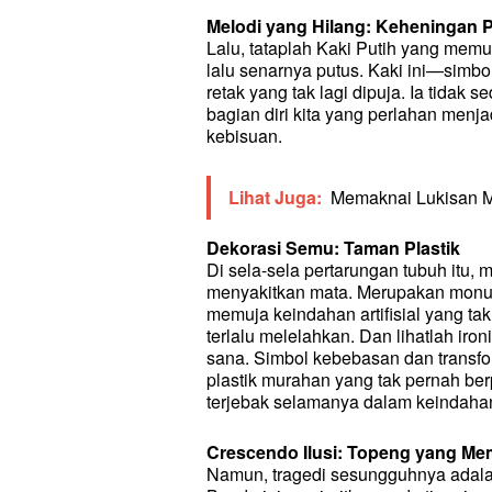
Melodi yang Hilang: Keheningan 
Lalu, tataplah Kaki Putih yang memuc
lalu senarnya putus. Kaki ini—simbo
retak yang tak lagi dipuja. Ia tidak
bagian diri kita yang perlahan menj
kebisuan.
Lihat Juga:
Memaknai Lukisan M
Dekorasi Semu: Taman Plastik
Di sela-sela pertarungan tubuh itu,
menyakitkan mata. Merupakan monume
memuja keindahan artifisial yang ta
terlalu melelahkan. Dan lihatlah ir
sana. Simbol kebebasan dan transfor
plastik murahan yang tak pernah ber
terjebak selamanya dalam keindaha
Crescendo Ilusi: Topeng yang M
Namun, tragedi sesungguhnya adalah