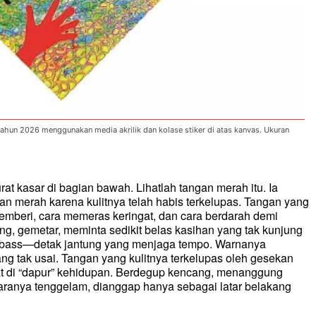
ahun 2026 menggunakan media akrilik dan kolase stiker di atas kanvas. Ukuran
at kasar di bagian bawah. Lihatlah tangan merah itu. Ia
n merah karena kulitnya telah habis terkelupas. Tangan yang
mberi, cara memeras keringat, dan cara berdarah demi
ng, gemetar, meminta sedikit belas kasihan yang tak kunjung
ah bass—detak jantung yang menjaga tempo. Warnanya
ang tak usai. Tangan yang kulitnya terkelupas oleh gesekan
gat di “dapur” kehidupan. Berdegup kencang, menanggung
uaranya tenggelam, dianggap hanya sebagai latar belakang