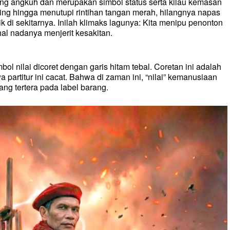
yang angkuh dan merupakan simbol status serta kilau kemasan
ring hingga menutupi rintihan tangan merah, hilangnya napas
ik di sekitarnya. Inilah klimaks lagunya: Kita menipu penonton
hal nadanya menjerit kesakitan.
bol nilai dicoret dengan garis hitam tebal. Coretan ini adalah
partitur ini cacat. Bahwa di zaman ini, “nilai” kemanusiaan
yang tertera pada label barang.