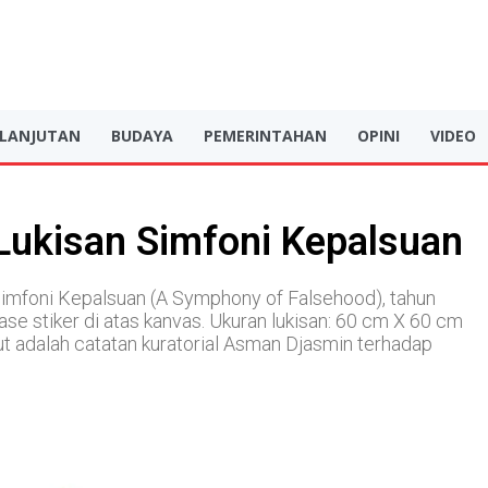
RLANJUTAN
BUDAYA
PEMERINTAHAN
OPINI
VIDEO
 Lukisan Simfoni Kepalsuan
Simfoni Kepalsuan (A Symphony of Falsehood), tahun
se stiker di atas kanvas. Ukuran lukisan: 60 cm X 60 cm
kut adalah catatan kuratorial Asman Djasmin terhadap