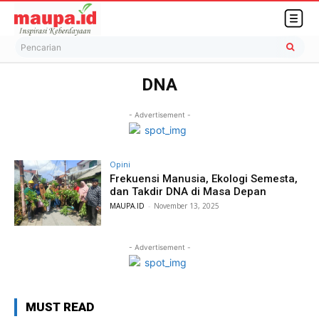
Pencarian
DNA
- Advertisement -
Opini
Frekuensi Manusia, Ekologi Semesta,
dan Takdir DNA di Masa Depan
MAUPA.ID
-
November 13, 2025
- Advertisement -
MUST READ