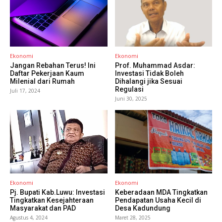
Ekonomi
Ekonomi
Jangan Rebahan Terus! Ini
Prof. Muhammad Asdar:
Daftar Pekerjaan Kaum
Investasi Tidak Boleh
Milenial dari Rumah
Dihalangi jika Sesuai
Regulasi
Juli 17, 2024
Juni 30, 2025
Ekonomi
Ekonomi
Pj. Bupati Kab.Luwu: Investasi
Keberadaan MDA Tingkatkan
Tingkatkan Kesejahteraan
Pendapatan Usaha Kecil di
Masyarakat dan PAD
Desa Kadundung
Agustus 4, 2024
Maret 28, 2025