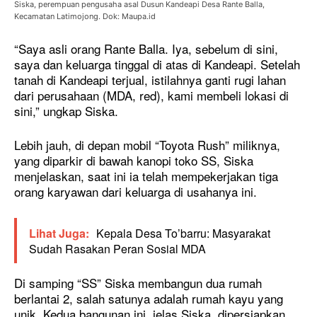
Siska, perempuan pengusaha asal Dusun Kandeapi Desa Rante Balla,
Kecamatan Latimojong. Dok: Maupa.id
“Saya asli orang Rante Balla. Iya, sebelum di sini,
saya dan keluarga tinggal di atas di Kandeapi. Setelah
tanah di Kandeapi terjual, istilahnya ganti rugi lahan
dari perusahaan (MDA, red), kami membeli lokasi di
sini,” ungkap Siska.
Lebih jauh, di depan mobil “Toyota Rush” miliknya,
yang diparkir di bawah kanopi toko SS, Siska
menjelaskan, saat ini ia telah mempekerjakan tiga
orang karyawan dari keluarga di usahanya ini.
Lihat Juga:
Kepala Desa To’barru: Masyarakat
Sudah Rasakan Peran Sosial MDA
Di samping “SS” Siska membangun dua rumah
berlantai 2, salah satunya adalah rumah kayu yang
unik. Kedua bangunan ini, jelas Siska, dipersiapkan