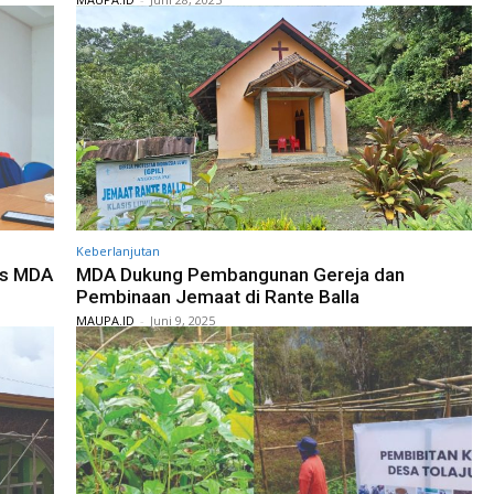
Keberlanjutan
as MDA
MDA Dukung Pembangunan Gereja dan
Pembinaan Jemaat di Rante Balla
MAUPA.ID
-
Juni 9, 2025