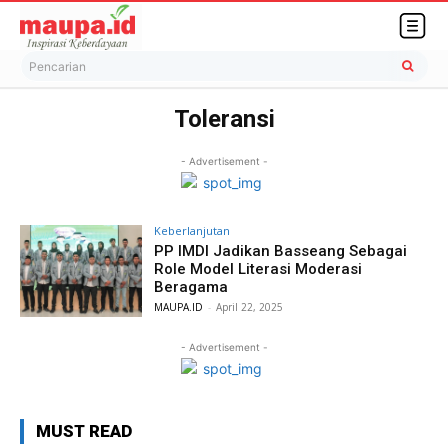
Pencarian
Toleransi
- Advertisement -
Keberlanjutan
PP IMDI Jadikan Basseang Sebagai
Role Model Literasi Moderasi
Beragama
MAUPA.ID
-
April 22, 2025
- Advertisement -
MUST READ