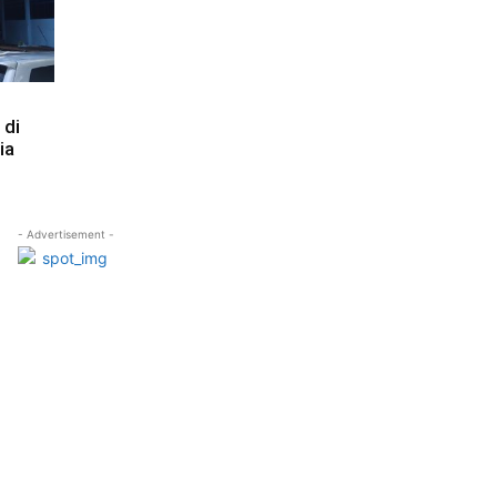
 di
ia
- Advertisement -