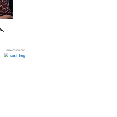
%,
- Advertisement -