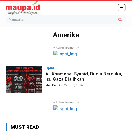
Pencarian
Amerika
- Advertisement -
Opini
Ali Khamenei Syahid, Dunia Berduka,
Isu Gaza Dialihkan
MAUPA.ID
-
Maret 3, 2026
- Advertisement -
MUST READ